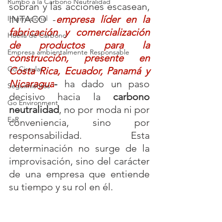
Rumbo a la Carbono Neutralidad
sobran y las acciones escasean, 
INTACO
 -
empresa líder en la 
Internacional
fabricación y comercialización 
Huella de Carbono
de productos para la 
Empresa ambientalmente Responsable
construcción, presente en 
Go Circular
Costa Rica, Ecuador, Panamá y 
Nicaragua
-
ha dado un paso 
Seguimientos
decisivo hacia la 
carbono 
Go Environment
neutralidad
, no por moda ni por 
EaR
conveniencia, sino por 
responsabilidad. Esta 
determinación no surge de la 
improvisación, sino del carácter 
de una empresa que entiende 
su tiempo y su rol en él.