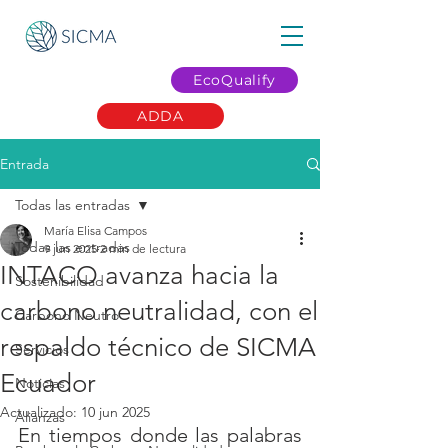
EcoQualify
ADDA
Entrada
Todas las entradas
María Elisa Campos
Todas las entradas
9 jun 2025
2 min de lectura
INTACO avanza hacia la
Sostenibilidad
carbono neutralidad, con el
Carbono Neutro
respaldo técnico de SICMA
Servicios
Ecuador
Noticias
Actualizado:
10 jun 2025
Alianzas
En tiempos donde las palabras 