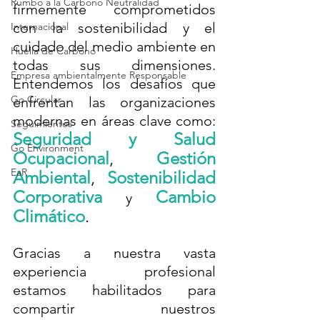
Rumbo a la Carbono Neutralidad
firmemente comprometidos 
con la sostenibilidad y el 
Internacional
cuidado del medio ambiente en 
Huella de Carbono
todas sus dimensiones. 
Empresa ambientalmente Responsable
Entendemos los desafíos que 
Go Circular
enfrentan las organizaciones 
modernas en áreas clave como: 
Seguimientos
Seguridad y Salud 
Go Environment
Ocupacional
, 
Gestión 
EaR
Ambiental
, 
Sostenibilidad 
Corporativa
Cambio 
 y
Climático
. 
Gracias a nuestra vasta 
experiencia profesional 
estamos habilitados para 
compartir nuestros 