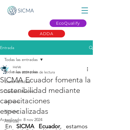
EcoQualify
ADDA
Entrada
Todas las entradas
HeVe
Todas las entradas
7 nov 2024
2 min de lectura
SICMA Ecuador fomenta la
Sostenibilidad
sostenibilidad mediante
Carbono Neutro
capacitaciones
Servicios
especializadas
Noticias
Actualizado:
8 nov 2024
Alianzas
En 
SICMA Ecuador
, estamos 