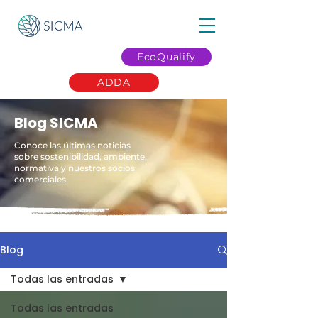
EcoQualify
ADDA
Blog SICMA
Conoce las últimas noticias
sobre sostenibilidad, ambiente,
normativa y nuestros socios
comerciales.
Blog
Todas las entradas
Todas las entradas