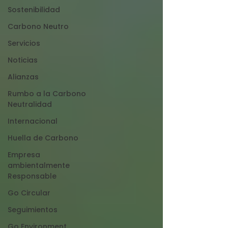
Sostenibilidad
Carbono Neutro
Servicios
Noticias
Alianzas
Rumbo a la Carbono
Neutralidad
Internacional
Huella de Carbono
Empresa
ambientalmente
Responsable
Go Circular
Seguimientos
Go Environment