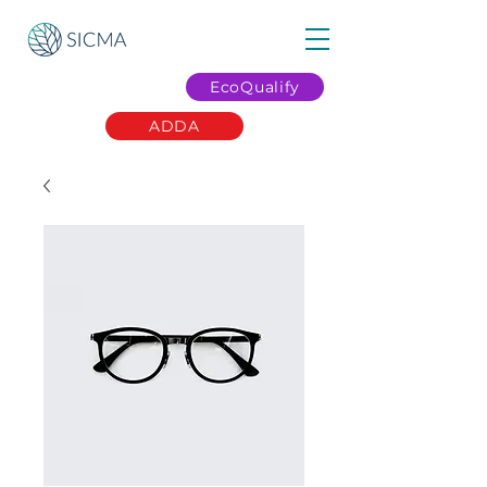
EcoQualify
ADDA