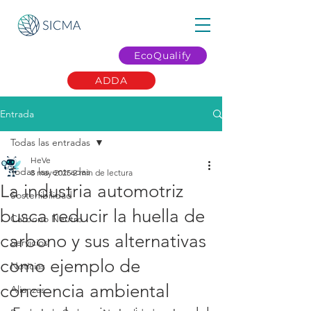
EcoQualify
ADDA
Entrada
Todas las entradas
HeVe
Todas las entradas
8 may 2025
2 min de lectura
La industria automotriz
Sostenibilidad
busca reducir la huella de
Carbono Neutro
carbono y sus alternativas
Servicios
como ejemplo de
Noticias
conciencia ambiental
Alianzas