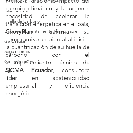
Frente al creciente impacto del 
Rumbo a la Carbono Neutralidad
cambio climático y la urgente 
Internacional
necesidad de acelerar la 
Huella de Carbono
transición energética en el país, 
ChevyPlan
 reafirma su 
Empresa ambientalmente Responsable
compromiso ambiental al iniciar 
Go Circular
la cuantificación de su huella de 
Seguimientos
carbono, con el 
Go Environment
acompañamiento técnico de 
SICMA Ecuador
, consultora 
EaR
líder en sostenibilidad 
empresarial y eficiencia 
energética.