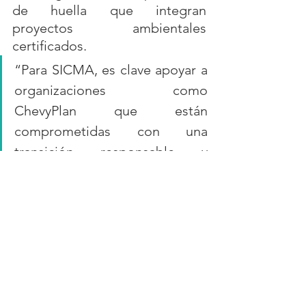
de huella que integran 
proyectos ambientales 
certificados.
“Para SICMA, es clave apoyar a 
organizaciones como 
ChevyPlan que están 
comprometidas con una 
transición responsable y 
ambiciosa hacia la 
sostenibilidad. Cada paso hacia 
la movilidad limpia marca un 
avance concreto por un 
Ecuador más resiliente y con 
menores emisiones”, sostuvo 
Francisco Cevallos, gerente de 