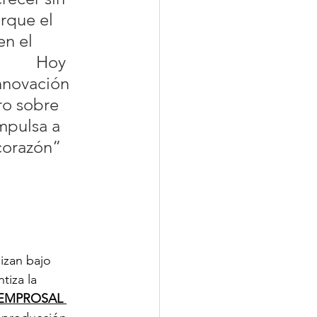
orque el 
n el 
        Hoy 
nnovación 
ro sobre 
mpulsa a 
 corazón”
lizan bajo 
tiza la 
EMPROSAL 