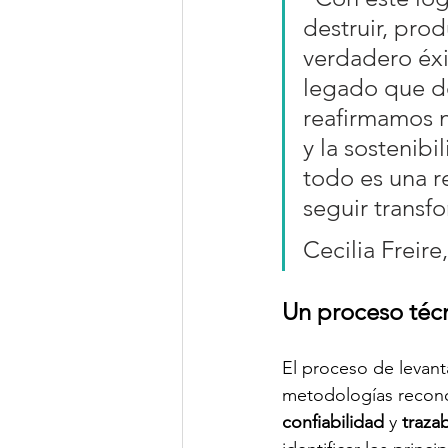
destruir, prod
verdadero éxi
legado que dejamo
reafirmamos n
y la sostenibi
todo es una r
seguir transf
Cecilia Freir
Un proceso téc
El proceso de levant
metodologías recono
confiabilidad
 y 
trazab