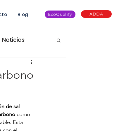
cto
Blog
ADDA
EcoQualify
Noticias
ella de Carbono
arbono
tos
n de sal 
carbono
 como 
able. Esta 
a con el 