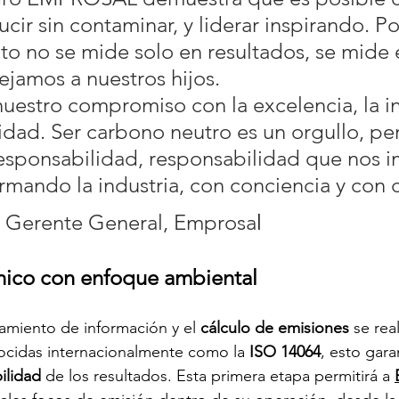
ucir sin contaminar, y liderar inspirando. P
to no se mide solo en resultados, se mide e
s a nuestros hijos.                                  
uestro compromiso con la excelencia, la i
lidad. Ser carbono neutro es un orgullo, pe
esponsabilidad, responsabilidad que nos i
ormando la industria, con conciencia y con
e, Gerente General, Emprosa
l
nico con enfoque ambiental
amiento de información y el 
cálculo de emisiones
 se rea
cidas internacionalmente como la
 ISO 14064
, esto garan
ilidad
 de los resultados. Esta primera etapa permitirá a