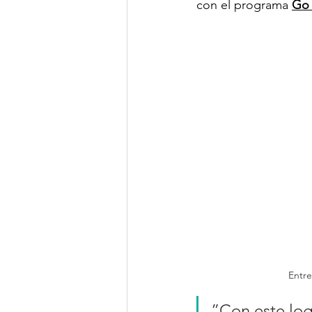
con el programa 
Go 
Entre
”Con este lo