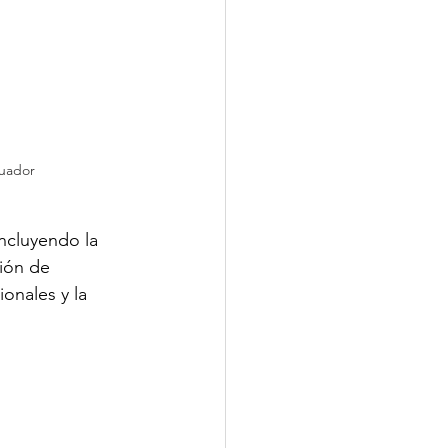
cuador
ncluyendo la 
ión de 
onales y la 