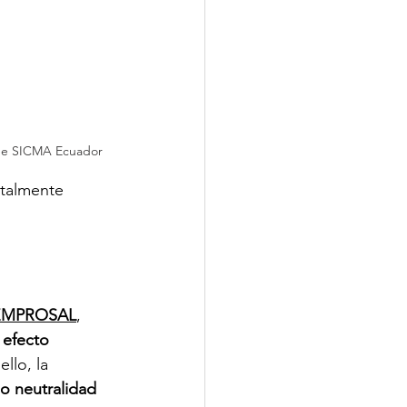
 de SICMA Ecuador
talmente 
EMPROSAL
, 
 efecto 
llo, la 
o neutralidad 