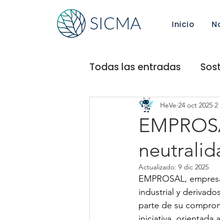
Inicio
N
Todas las entradas
Sost
Alianzas
Rumbo a la
HeVe
24 oct 2025
2
EMPROSAL
neutrali
Empresa ambientalmen
Actualizado:
9 dic 2025
EMPROSAL, empresa 
Go Environment
Ea
industrial y derivado
parte de su comprom
iniciativa, orientada