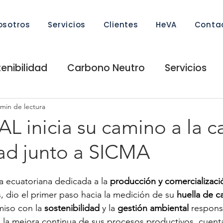
osotros
Servicios
Clientes
HeVA
Conta
enibilidad
Carbono Neutro
Servicios
 Carbono Neutralidad
Internacional
Hu
 min de lectura
 inicia su camino a la c
dad junto a SICMA
te Responsable
Go Circular
Seguimien
ecuatoriana dedicada a la 
producción y comercializació
R
s, dio el primer paso hacia la medición de su 
huella de 
iso con la
 sostenibilidad
 y la 
gestión ambiental
 respons
 a la mejora continua de sus procesos productivos, cuent