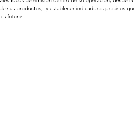
cipales focos de emisión dentro de su operación, desde l
n de sus productos,  y establecer indicadores precisos qu
es futuras.