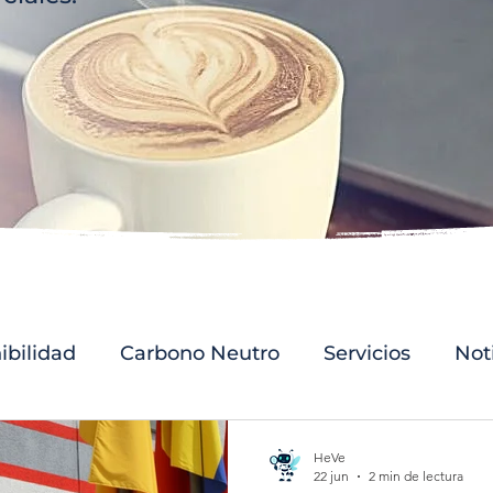
ibilidad
Carbono Neutro
Servicios
Not
tralidad
Internacional
Huella de Carbono
HeVe
22 jun
2 min de lectura