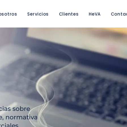
osotros
Servicios
Clientes
HeVA
Conta
cias sobre
e, normativa
ciales.