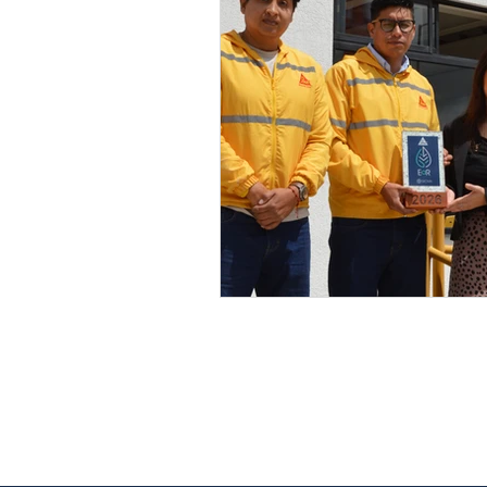
Empresa ambientalment
Go Environment
EaR
consultora
co
ambiental
a
s
servicios
ambientales