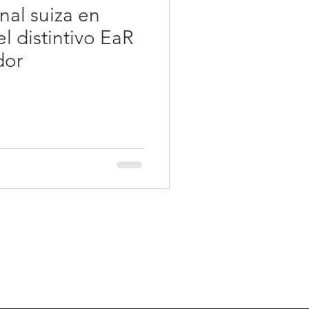
nal suiza en
el distintivo EaR
dor
a SICMA
carbono
neutro
les