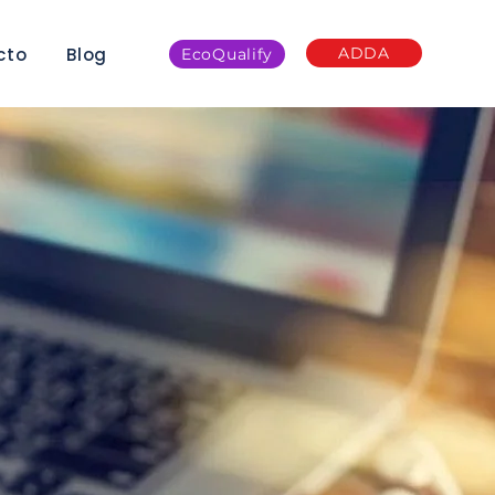
cto
Blog
ADDA
EcoQualify