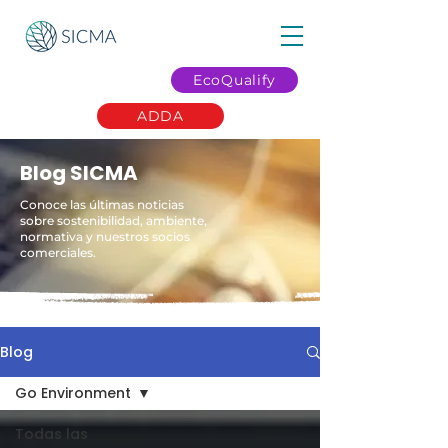
EcoQualify
ADDA
Blog SICMA
Conoce las últimas noticias
sobre sostenibilidad, ambiente,
normativa y nuestros socios
comerciales.
Blog
Go Environment
Todas las