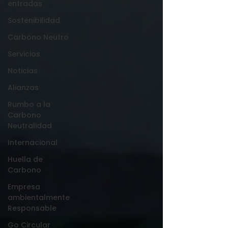
entradas
Sostenibilidad
Carbono Neutro
Servicios
Noticias
Alianzas
Rumbo a la
Carbono
Neutralidad
Internacional
Huella de
Carbono
Empresa
ambientalmente
Responsable
Go Circular