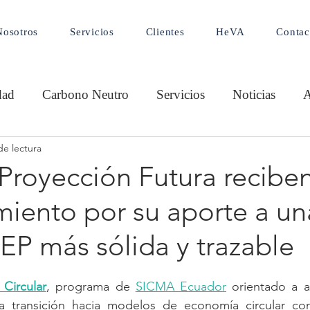
Nosotros
Servicios
Clientes
HeVA
Contac
dad
Carbono Neutro
Servicios
Noticias
A
de lectura
idad
Internacional
Huella de Carbono
Proyección Futura recibe
miento por su aporte a un
ponsable
Go Circular
Seguimientos
Go Envi
EP más sólida y trazable
Circular
, programa de 
SICMA Ecuador
 orientado a a