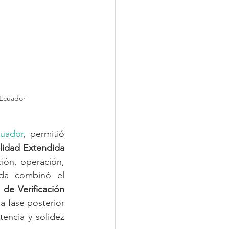
Ecuador  
uador
, permitió 
idad Extendida 
ión, operación, 
ada combinó el 
de Verificación 
 fase posterior 
encia y solidez 