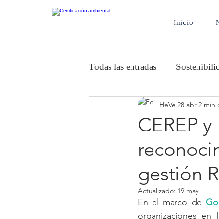
Inicio
Todas las entradas
Sostenibili
HeVe
28 abr
2 min 
Rumbo a la Carbono Neutral
CEREP y 
reconoci
Empresa ambientalmente Res
gestión R
Actualizado:
19 may
En el marco de 
Go 