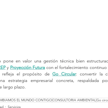
 pone en valor una gestión técnica bien estructurada
REP
 y 
Proyección Futura
 con el fortalecimiento continuo 
 refleja el propósito de 
Go Circular
: convertir la c
a estrategia empresarial concreta, respaldada por
e largo plazo.
vida CEREP Proyección Futura Go circular REP  gestión SICMA ECUADOR
MBIAMOS EL MUNDO CONTIGO
CONSULTORIA AMBIENTAL
Go circ
dad
Servicios