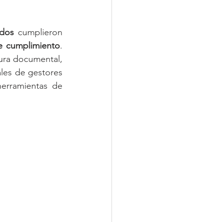
ados
 cumplieron 
e cumplimiento
. 
ura documental, 
les de gestores 
erramientas de 