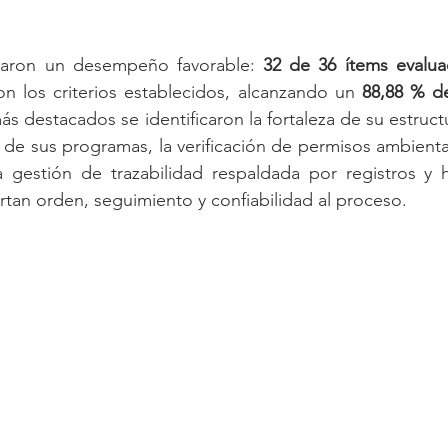
n Futura Go circular REP  gestión SICMA ECUADORgoogle-site-verification: googl
ejaron un desempeño favorable: 
32 de 36 ítems evalu
on los criterios establecidos, alcanzando un 
88,88 % d
ás destacados se identificaron la fortaleza de su estruct
al de sus programas, la verificación de permisos ambienta
 gestión de trazabilidad respaldada por registros y h
tan orden, seguimiento y confiabilidad al proceso. 
vida