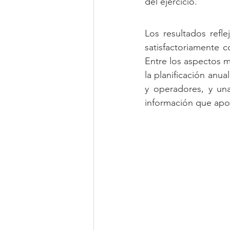
del ejercicio. 
vida CEREP Proyecció
e0e68cb736b67dfb.html
Los resultados refl
satisfactoriamente c
Entre los aspectos m
la planificación anu
y operadores, y una
información que apor