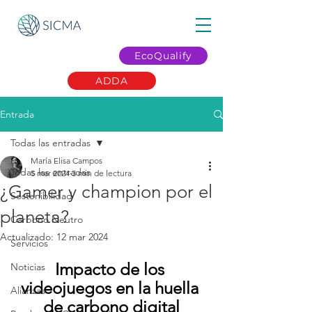
EcoQualify
ADDA
Entrada
Todas las entradas
María Elisa Campos
Todas las entradas
5 mar 2024
3 min de lectura
¿Gamer y champion por el
Sostenibilidad
planeta?
Carbono Neutro
Actualizado:
12 mar 2024
Servicios
Impacto de los 
Noticias
videojuegos en la huella 
Alianzas
de carbono digital