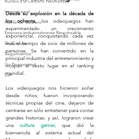
Rumbo a la Carbono Neutralidad
Internacional
Desde su explosión en la década de 
los ochenta
, los videojuegos han 
Huella de Carbono
experimentado un crecimiento 
Empresa ambientalmente Responsable
exponencial, conquistando cada vez 
Go Circular
más el tiempo de ocio de millones de 
personas. Se han convertido en la 
Seguimientos
principal industria del entretenimiento y 
Go Environment
ocupan el sexto lugar en el ranking 
mundial. 
EaR
Los videojuegos nos hicieron soñar 
desde niños, fueron incorporando 
técnicas propias del cine, dejaron de 
centrarse en sólo entretener para contar 
grandes historias; y así, lograron crear 
una 
cultura gamer,
 que dió la 
bienvenida al sistema actual del 