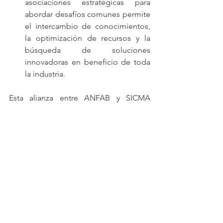
asociaciones estratégicas para 
abordar desafíos comunes permite 
el intercambio de conocimientos, 
la optimización de recursos y la 
búsqueda de soluciones 
innovadoras en beneficio de toda 
la industria.
Esta alianza entre ANFAB y SICMA 
Ecuador es un llamado a la acción para 
todas las partes interesadas, desde 
empresas hasta gobiernos y 
ciudadanos, para unirse y contribuir 
activamente a la construcción de un 
futuro más sostenible. A través de su 
trabajo conjunto, ANFAB y SICMA 
Ecuador establecerán nuevos 
estándares de excelencia en el cuidado 
del medio ambiente y demostrarán que 