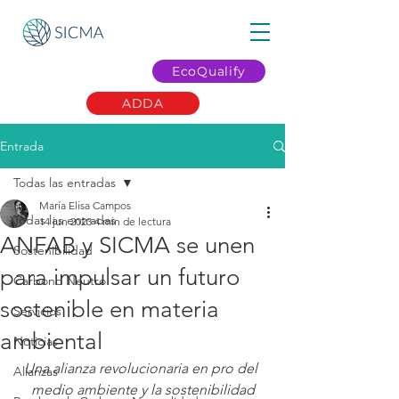
EcoQualify
ADDA
Entrada
Todas las entradas
María Elisa Campos
Todas las entradas
14 jun 2023
4 min de lectura
ANFAB y SICMA se unen
Sostenibilidad
para impulsar un futuro
Carbono Neutro
sostenible en materia
Servicios
ambiental
Noticias
Una alianza revolucionaria en pro del 
Alianzas
medio ambiente y la sostenibilidad