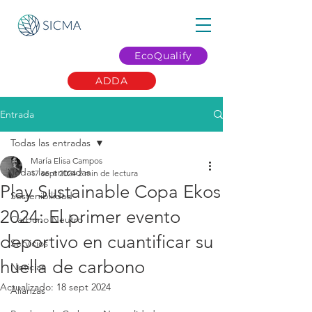
EcoQualify
ADDA
Entrada
Todas las entradas
María Elisa Campos
Todas las entradas
17 sept 2024
2 min de lectura
Play Sustainable Copa Ekos
Sostenibilidad
2024: El primer evento
Carbono Neutro
deportivo en cuantificar su
Servicios
huella de carbono
Noticias
Actualizado:
18 sept 2024
Alianzas