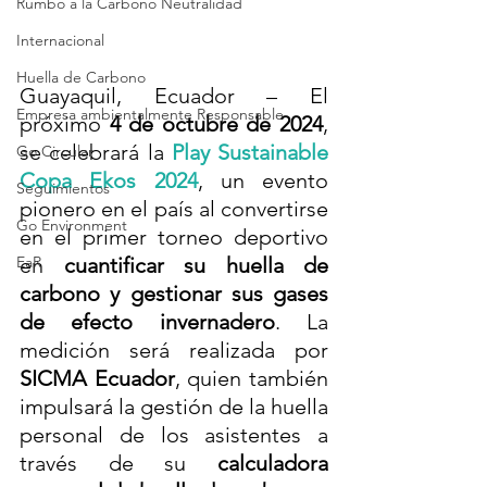
Rumbo a la Carbono Neutralidad
Internacional
Huella de Carbono
Guayaquil, Ecuador – El 
Empresa ambientalmente Responsable
próximo 
4 de octubre de 2024
, 
se celebrará la 
Play Sustainable 
Go Circular
Copa Ekos 2024
, un evento 
Seguimientos
pionero en el país al convertirse 
Go Environment
en el primer torneo deportivo 
EaR
en 
cuantificar su huella de 
carbono y gestionar sus gases 
de efecto invernadero
. La 
medición será realizada por 
SICMA Ecuador
, quien también 
impulsará la gestión de la huella 
personal de los asistentes a 
través de su 
calculadora 