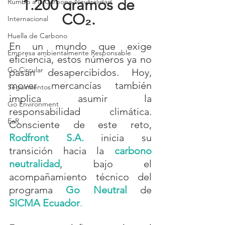
1.200 gramos de 
Rumbo a la Carbono Neutralidad
CO₂.
Internacional
Huella de Carbono
En un mundo que exige 
Empresa ambientalmente Responsable
eficiencia, estos números ya no 
Go Circular
pasan desapercibidos. Hoy, 
mover mercancías también 
Seguimientos
implica asumir la 
Go Environment
responsabilidad climática. 
EaR
Consciente de este reto, 
Rodfront S.A.
inicia su 
transición hacia la 
carbono 
neutralidad
, bajo el 
acompañamiento técnico del 
programa 
Go Neutral
de
SICMA Ecuador
.