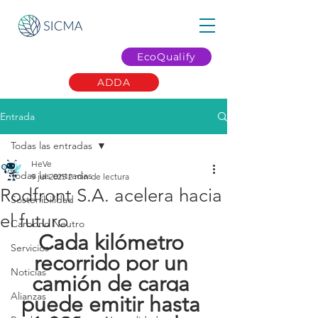
EcoQualify
ADDA
Entrada
Todas las entradas
HeVe
Todas las entradas
9 jul 2025
2 min de lectura
Rodfront S.A. acelera hacia
Sostenibilidad
el futuro
Carbono Neutro
Cada kilómetro 
Servicios
recorrido por un 
Noticias
camión de carga 
Alianzas
puede emitir hasta 