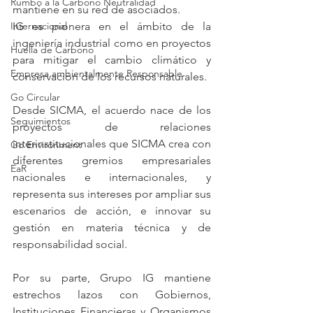
Rumbo a la Carbono Neutralidad
mantiene en su red de asociados.
Internacional
IG es pionera en el ámbito de la 
ingeniería industrial como en proyectos 
Huella de Carbono
para mitigar el cambio climático y 
Empresa ambientalmente Responsable
conservación de los recursos naturales.
Go Circular
Desde SICMA, el acuerdo nace de los 
Seguimientos
proyectos de relaciones 
interinstitucionales que SICMA crea con 
Go Environment
diferentes gremios empresariales 
EaR
nacionales e internacionales, y 
representa sus intereses por ampliar sus 
escenarios de acción, e innovar su 
gestión en materia técnica y de 
responsabilidad social.
Por su parte, Grupo IG mantiene 
estrechos lazos con Gobiernos, 
Instituciones Financieras y Organismos 