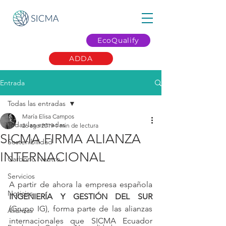
EcoQualify
ADDA
Entrada
Todas las entradas
María Elisa Campos
Todas las entradas
26 ago 2019
1 min de lectura
SICMA FIRMA ALIANZA
Sostenibilidad
INTERNACIONAL
Carbono Neutro
Servicios
A partir de ahora la empresa española 
Noticias
INGENIERÍA Y GESTIÓN DEL SUR
(Grupo IG), forma parte de las alianzas 
Alianzas
internacionales que SICMA Ecuador 